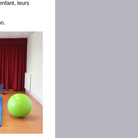
nfant, leurs
on.