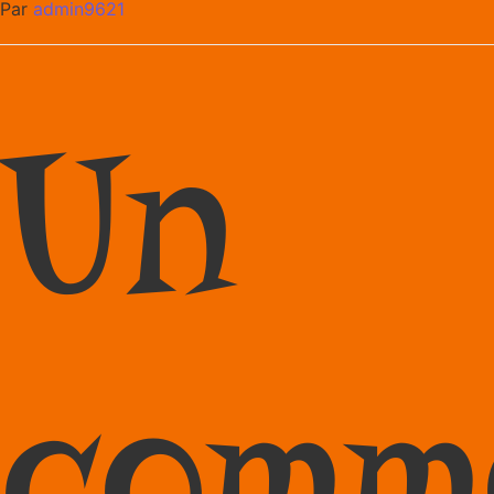
Par
admin9621
Un
comm